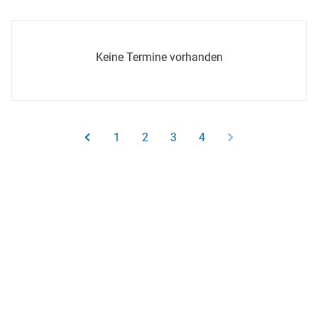
Keine Termine vorhanden
1
2
3
4
© Kirchengemeinde Mölln
Jochim-Polleyn-Platz 9
DE - 23879 Mölln