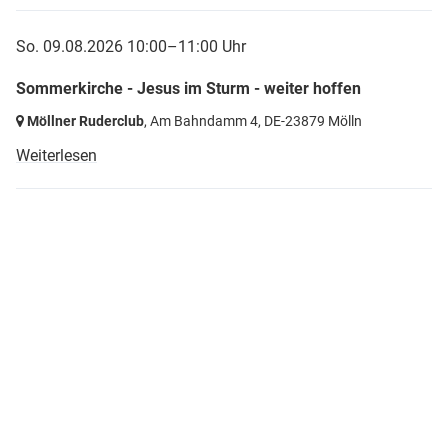
So. 09.08.2026 10:00–11:00 Uhr
Sommerkirche - Jesus im Sturm - weiter hoffen
Möllner Ruderclub
, Am Bahndamm 4,
DE-23879 Mölln
Weiterlesen
© Kirchengemeinde Mölln
Jochim-Polleyn-Platz 9
DE - 23879 Mölln