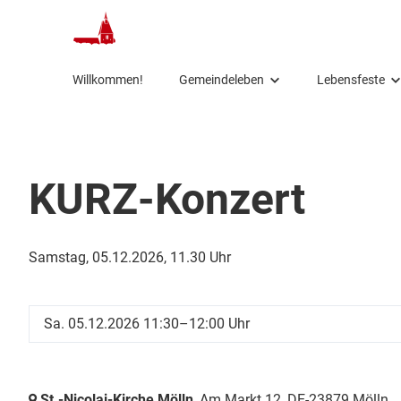
Willkommen!
Gemeindeleben
Lebensfeste
Gottesdienste
Taufe
Kinder
Konfirmation
KURZ-Konzert
Konfi
Trauung
Jugend
Beerdigung
Samstag, 05.12.2026, 11.30 Uhr
Erwachsene
Aussegnung
Senioren
Seelsorge
Sa. 05.12.2026 11:30–12:00 Uhr
Klimagruppe
St.-Nicolai-Kirche Mölln
, Am Markt 12,
DE-23879 Mölln