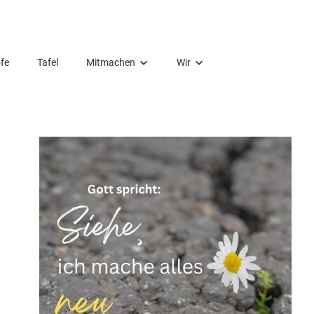
fe
Tafel
Mitmachen
Wir
Ehrenamt
Mitarbeitende
Spende
Kirchengemeinderat
Wiedereintritt
Orte
Förderverein
Vermietung
Orgelbauverein