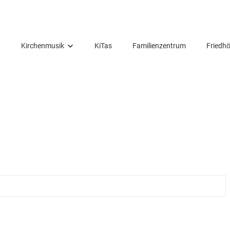
Kirchenmusik
KiTas
Familienzentrum
Friedhö
Konzerte
Gospelchor
Nicolai-Chor
Kinderchöre
Posaunenchor
Kirchenband
Flötenkreis
Orgel