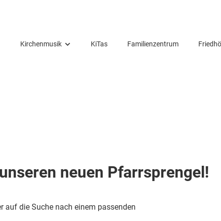
Kirchenmusik
KiTas
Familienzentrum
Friedhö
Konzerte
Gospelchor
Nicolai-Chor
Kinderchöre
Posaunenchor
unseren neuen Pfarrsprengel!
Kirchenband
Flötenkreis
er auf die Suche nach einem passenden
Orgel