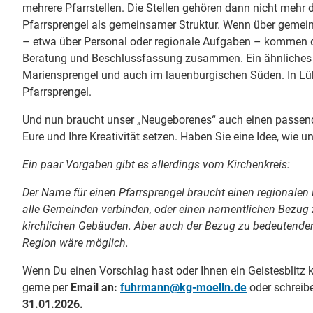
mehrere Pfarrstellen. Die Stellen gehören dann nicht meh
Pfarrsprengel als gemeinsamer Struktur. Wenn über gem
– etwa über Personal oder regionale Aufgaben – kommen 
Beratung und Beschlussfassung zusammen. Ein ähnliches Mod
Mariensprengel und auch im lauenburgischen Süden. In Lüb
Pfarrsprengel.
Und nun braucht unser „Neugeborenes“ auch einen passen
Eure und Ihre Kreativität setzen. Haben Sie eine Idee, wie u
Ein paar Vorgaben gibt es allerdings vom Kirchenkreis:
Der Name für einen Pfarrsprengel braucht einen regionalen B
alle Gemeinden verbinden, oder einen namentlichen Bezug 
kirchlichen Gebäuden. Aber auch der Bezug zu bedeutenden
Region wäre möglich.
Wenn Du einen Vorschlag hast oder Ihnen ein Geistesblitz
gerne per
Email an:
fuhrmann@kg-moelln.de
oder schreib
31.01.2026.