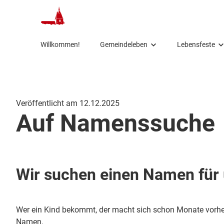
Willkommen!
Gemeindeleben
Lebensfeste
Gottesdienste
Taufe
Kinder
Konfirmation
Veröffentlicht am 12.12.2025
Konfi
Trauung
Auf Namenssuche
Jugend
Beerdigung
Erwachsene
Aussegnung
Wir suchen einen Namen für 
Senioren
Seelsorge
Klimagruppe
Wer ein Kind bekommt, der macht sich schon Monate vorh
Namen.