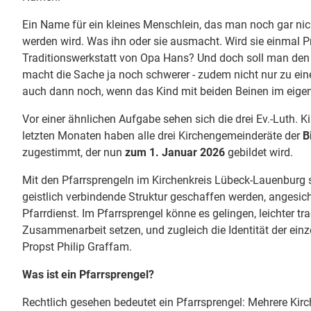
Ein Name für ein kleines Menschlein, das man noch gar nic
werden wird. Was ihn oder sie ausmacht. Wird sie einmal Pr
Traditionswerkstatt von Opa Hans? Und doch soll man den
macht die Sache ja noch schwerer - zudem nicht nur zu ei
auch dann noch, wenn das Kind mit beiden Beinen im eigen
Vor einer ähnlichen Aufgabe sehen sich die drei Ev.-Luth. 
letzten Monaten haben alle drei Kirchengemeinderäte der
B
zugestimmt, der nun
zum 1. Januar 2026
gebildet wird.
Mit den Pfarrsprengeln im Kirchenkreis Lübeck-Lauenburg so
geistlich verbindende Struktur geschaffen werden, angesic
Pfarrdienst. Im Pfarrsprengel könne es gelingen, leichter t
Zusammenarbeit setzen, und zugleich die Identität der ei
Propst Philip Graffam.
Was ist ein Pfarrsprengel?
Rechtlich gesehen bedeutet ein Pfarrsprengel: Mehrere Kir