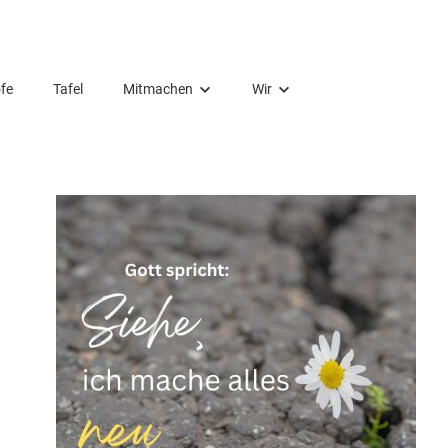
fe
Tafel
Mitmachen
Wir
Ehrenamt
Mitarbeitende
Spende
Kirchengemeinderat
Wiedereintritt
Orte
Förderverein
Vermietung
Orgelbauverein